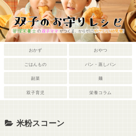
メニュー
検索
おかず
おやつ
ごはんもの
パン・蒸しパン
副菜
麺
双子育児
栄養コラム
米粉スコーン