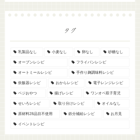
タグ
乳製品なし
小麦なし
卵なし
砂糖なし
オーブンレシピ
フライパンレシピ
オートミールレシピ
手作り麹調味料レシピ
炊飯器レシピ
おからレシピ
電子レンジレシピ
ベジおやつ
揚げレシピ
ワンオペ双子育児
せいろレシピ
取り分けレシピ
オイルなし
原材料28品目不使用
鉄分補給レシピ
お月見
イベントレシピ