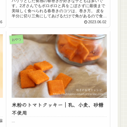
パリッとした食感の春巻きが好きな子どもは多いで
す。2才さんでもボロボロと具をこぼさずに最後まで
美味しく食べられる春巻きのコツは、巻き方。 皮を
半分に切り三角にしてあげるだけで角があるので食べ
やすくなります。具を炒めて火を通しておけば、フラ
16
2023.06.02
イパンに少し油をひいて揚げ焼きにするだけで完成。
残った油の処理はクッキングペーパーでさっと拭けば
OKで簡単。
おやつ
米粉のトマトクッキー｜乳、小麦、砂糖
不使用
蘇
...