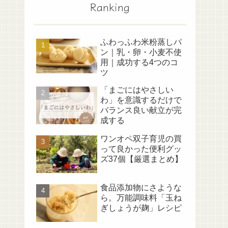
Ranking
ふわっふわ米粉蒸しパ
ン｜乳・卵・小麦不使
用｜成功する4つのコ
ツ
「まごにはやさしい
わ」を意識するだけで
バランス良い献立が完
成する
ワンオペ双子育児の買
って良かった便利グッ
ズ37個【厳選まとめ】
食品添加物にさような
ら。万能調味料「玉ね
ぎしょうが麹」レシピ