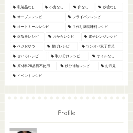
乳製品なし
小麦なし
卵なし
砂糖なし
オーブンレシピ
フライパンレシピ
オートミールレシピ
手作り麹調味料レシピ
炊飯器レシピ
おからレシピ
電子レンジレシピ
ベジおやつ
揚げレシピ
ワンオペ双子育児
せいろレシピ
取り分けレシピ
オイルなし
原材料28品目不使用
鉄分補給レシピ
お月見
イベントレシピ
Profile