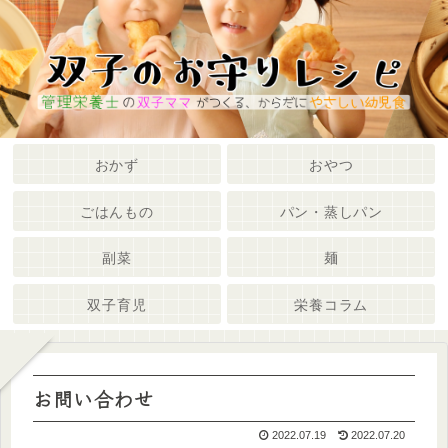
メニュー
検索
おかず
おやつ
ごはんもの
パン・蒸しパン
副菜
麺
双子育児
栄養コラム
お問い合わせ
2022.07.19
2022.07.20