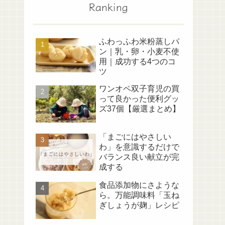
Ranking
ふわっふわ米粉蒸しパ
ン｜乳・卵・小麦不使
用｜成功する4つのコ
ツ
ワンオペ双子育児の買
って良かった便利グッ
ズ37個【厳選まとめ】
「まごにはやさしい
わ」を意識するだけで
バランス良い献立が完
成する
食品添加物にさような
ら。万能調味料「玉ね
ぎしょうが麹」レシピ