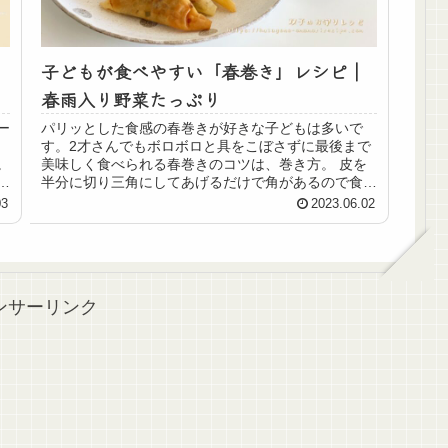
子どもが食べやすい「春巻き」レシピ｜
春雨入り野菜たっぷり
ー
パリッとした食感の春巻きが好きな子どもは多いで
す。2才さんでもボロボロと具をこぼさずに最後まで
。
美味しく食べられる春巻きのコツは、巻き方。 皮を
食
半分に切り三角にしてあげるだけで角があるので食べ
やすくなります。具を炒めて火を通しておけば、フラ
03
2023.06.02
イパンに少し油をひいて揚げ焼きにするだけで完成。
残った油の処理はクッキングペーパーでさっと拭けば
OKで簡単。
ンサーリンク