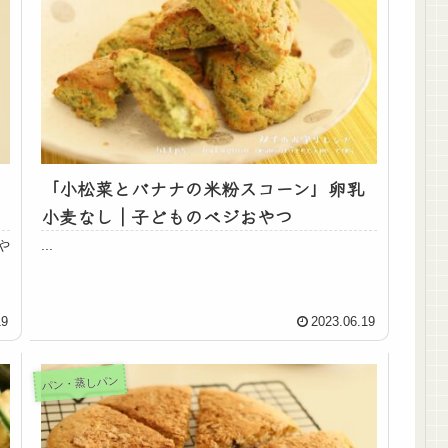
「小松菜とバナナの米粉スコーン」卵乳
小麦なし｜子どものベジおやつ
や
...
19
2023.06.19
パン・蒸しパン