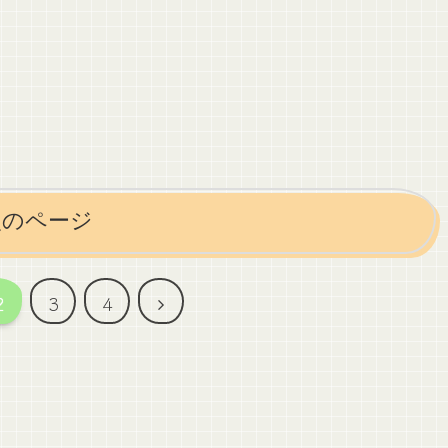
次のページ
次
2
3
4
へ