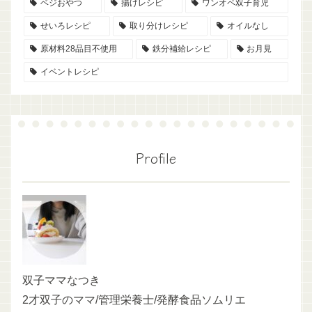
ベジおやつ
揚げレシピ
ワンオペ双子育児
せいろレシピ
取り分けレシピ
オイルなし
原材料28品目不使用
鉄分補給レシピ
お月見
イベントレシピ
Profile
双子ママなつき
2才双子のママ/管理栄養士/発酵食品ソムリエ