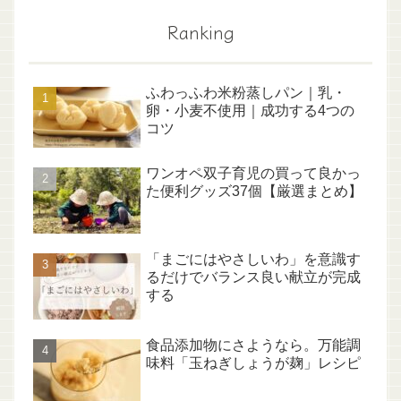
Ranking
ふわっふわ米粉蒸しパン｜乳・
卵・小麦不使用｜成功する4つの
コツ
ワンオペ双子育児の買って良かっ
た便利グッズ37個【厳選まとめ】
「まごにはやさしいわ」を意識す
るだけでバランス良い献立が完成
する
食品添加物にさようなら。万能調
味料「玉ねぎしょうが麹」レシピ