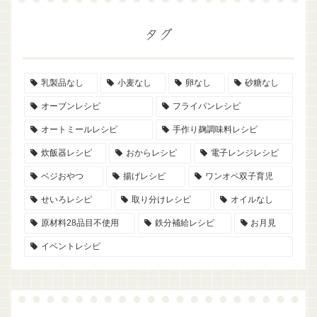
タグ
乳製品なし
小麦なし
卵なし
砂糖なし
オーブンレシピ
フライパンレシピ
オートミールレシピ
手作り麹調味料レシピ
炊飯器レシピ
おからレシピ
電子レンジレシピ
ベジおやつ
揚げレシピ
ワンオペ双子育児
せいろレシピ
取り分けレシピ
オイルなし
原材料28品目不使用
鉄分補給レシピ
お月見
イベントレシピ