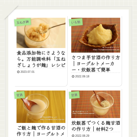
玉ねぎ麹
いも類
食品添加物にさような
さつま芋甘酒の作り方
ら。万能調味料「玉ね
｜ヨーグルトメーカ
ぎしょうが麹」レシピ
ー・炊飯器で簡単
2023.07.01
2022.09.18
甘酒
甘酒
炊飯器でつくる麹甘酒
ご飯と麹で作る甘酒の
の作り方｜材料2つ
作り方｜ヨーグルトメ
2022.08.29