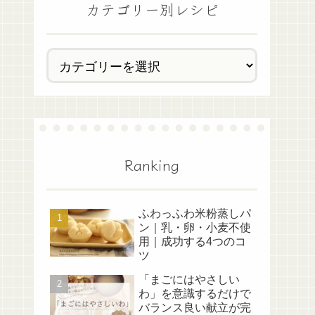
カテゴリー別レシピ
Ranking
ふわっふわ米粉蒸しパ
ン｜乳・卵・小麦不使
用｜成功する4つのコ
ツ
「まごにはやさしい
わ」を意識するだけで
バランス良い献立が完