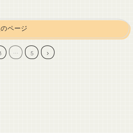
次のページ
次
3
…
5
へ