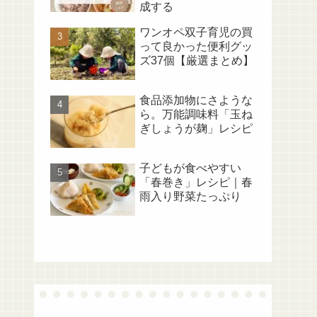
成する
ワンオペ双子育児の買
って良かった便利グッ
ズ37個【厳選まとめ】
食品添加物にさような
ら。万能調味料「玉ね
ぎしょうが麹」レシピ
子どもが食べやすい
「春巻き」レシピ｜春
雨入り野菜たっぷり