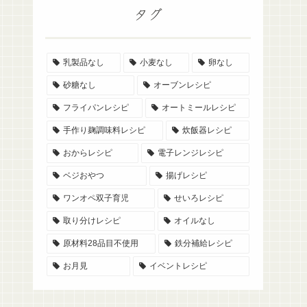
タグ
乳製品なし
小麦なし
卵なし
砂糖なし
オーブンレシピ
フライパンレシピ
オートミールレシピ
手作り麹調味料レシピ
炊飯器レシピ
おからレシピ
電子レンジレシピ
ベジおやつ
揚げレシピ
ワンオペ双子育児
せいろレシピ
取り分けレシピ
オイルなし
原材料28品目不使用
鉄分補給レシピ
お月見
イベントレシピ