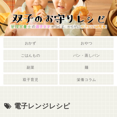
メニュー
検索
おかず
おやつ
ごはんもの
パン・蒸しパン
副菜
麺
双子育児
栄養コラム
電子レンジレシピ