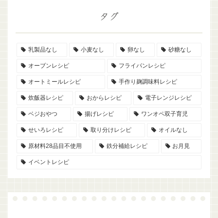
タグ
乳製品なし
小麦なし
卵なし
砂糖なし
オーブンレシピ
フライパンレシピ
オートミールレシピ
手作り麹調味料レシピ
炊飯器レシピ
おからレシピ
電子レンジレシピ
ベジおやつ
揚げレシピ
ワンオペ双子育児
せいろレシピ
取り分けレシピ
オイルなし
原材料28品目不使用
鉄分補給レシピ
お月見
イベントレシピ