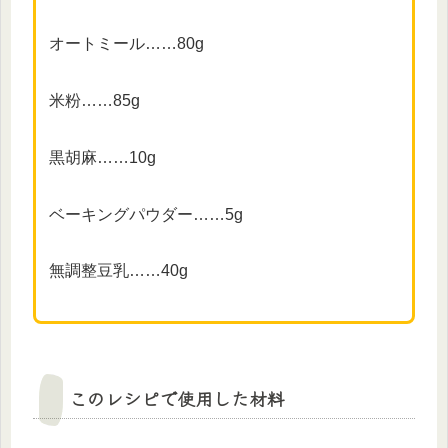
オートミール……80g
米粉……85g
黒胡麻……10g
ベーキングパウダー……5g
無調整豆乳……40g
このレシピで使用した材料