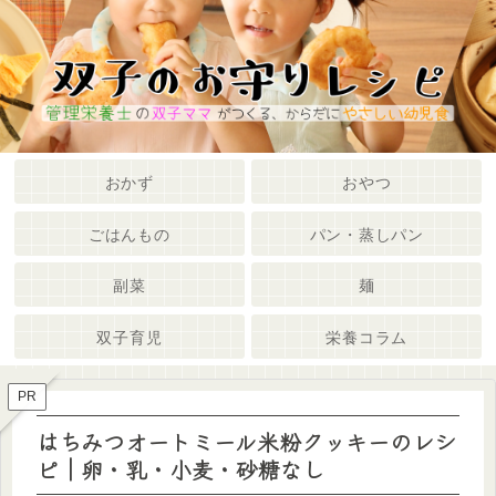
メニュー
検索
おかず
おやつ
ごはんもの
パン・蒸しパン
副菜
麺
双子育児
栄養コラム
PR
はちみつオートミール米粉クッキーのレシ
ピ｜卵・乳・小麦・砂糖なし