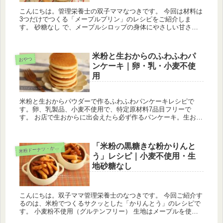
こんにちは。管理栄養士の双子ママなつきです。 今回は材料は
3つだけでつくる「メープルプリン」のレシピをご紹介しま
す。 砂糖なし で、メープルシロップの身体にやさしい甘さで
作ります。 濃厚なプリンを作るために卵の「卵黄だけ」を使
う、とか、甘く...
米粉と生おからのふわふわパ
おやつ
ンケーキ｜卵・乳・小麦不使
用
米粉と生おからパウダーで作るふわふわパンケーキレシピで
す。卵、乳製品、小麦不使用で、特定原材料7品目フリーで
す。 お店で生おからに出会えたら必ず作るパンケーキ。生おか
らには水分が多くて、美味しいけれど、独特のにおいがありま
すがこのレシピでは...
「米粉の黒糖きな粉かりんと
粉ドーナツ・かりんとう
米
う」レシピ｜小麦不使用・生
地砂糖なし
こんにちは。双子ママ管理栄養士のなつきです。 今回ご紹介す
るのは、米粉でつくるサクッとした「かりんとう」のレシピで
す。 小麦粉不使用（グルテンフリー） 生地はメープルを使
用、お砂糖なし で作ります。 米粉は小麦粉とは異なり、油の