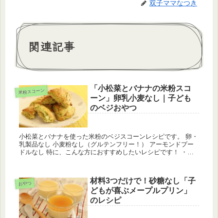
双子ママなつき
関連記事
「小松菜とバナナの米粉スコ
米粉スコーン
ーン」卵乳小麦なし｜子ども
のベジおやつ
小松菜とバナナを使った米粉のベジスコーンレシピです。 卵・
乳製品なし 小麦粉なし（グルテンフリー！） アーモンドプー
ドルなし 特に、こんな方におすすめしたいレシピです！ ・米
粉100%でも外がカリッとサクサクなスコーンが好みな方 ・野
菜を使...
材料3つだけで！砂糖なし「子
おやつ
どもが喜ぶメープルプリン」
のレシピ