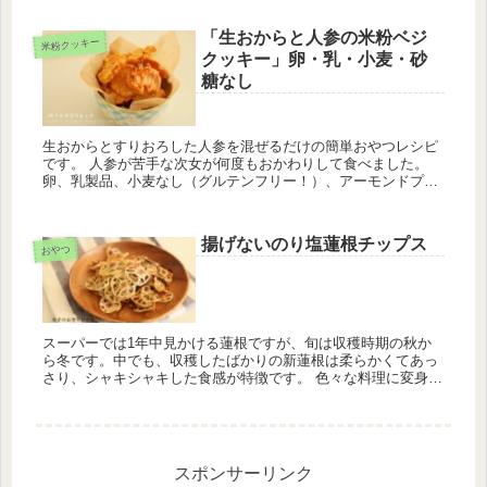
吸水率が低い...
「生おからと人参の米粉ベジ
米粉クッキー
クッキー」卵・乳・小麦・砂
糖なし
生おからとすりおろした人参を混ぜるだけの簡単おやつレシピ
です。 人参が苦手な次女が何度もおかわりして食べました。
卵、乳製品、小麦なし（グルテンフリー！）、アーモンドプー
ドルなし。 とっても簡単に作れるので、ぜひ参考にしてくださ
い
揚げないのり塩蓮根チップス
おやつ
スーパーでは1年中見かける蓮根ですが、旬は収穫時期の秋か
ら冬です。中でも、収穫したばかりの新蓮根は柔らかくてあっ
さり、シャキシャキした食感が特徴です。 色々な料理に変身で
きる蓮根ですが、我が家で人気なのは「揚げない蓮根チップ
ス」。 シンプル...
スポンサーリンク