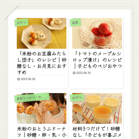
おやつ
副菜
「米粉のお豆腐みたら
「トマトのメープルシ
し団子」のレシピ｜砂
ロップ漬け」のレシピ
糖なし・お月見におす
｜子どものベジおやつ
すめ
2023.08.20
2023.09.29
粉ドーナツ・かりんとう
米
おやつ
米粉のおとうふドーナ
材料3つだけで！砂糖
ツ｜砂糖・卵・乳・小
なし「子どもが喜ぶメ