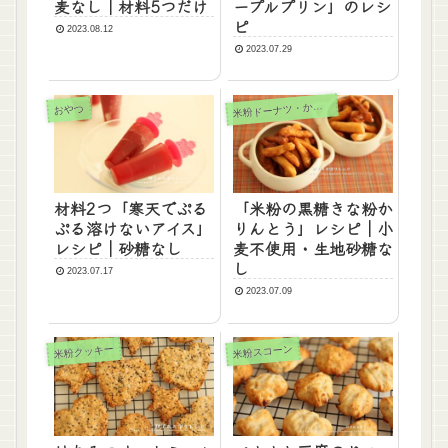
麦なし｜材料5つだけ
ープルプリン」のレシ
ピ
2023.08.12
2023.07.29
粉ドーナツ・かりんとう
米
おやつ
材料2つ「寒天でぷる
「米粉の黒糖きな粉か
ぷる溶けないアイス」
りんとう」レシピ｜小
レシピ｜砂糖なし
麦不使用・生地砂糖な
し
2023.07.17
2023.07.09
米粉クッキー
米粉スコーン