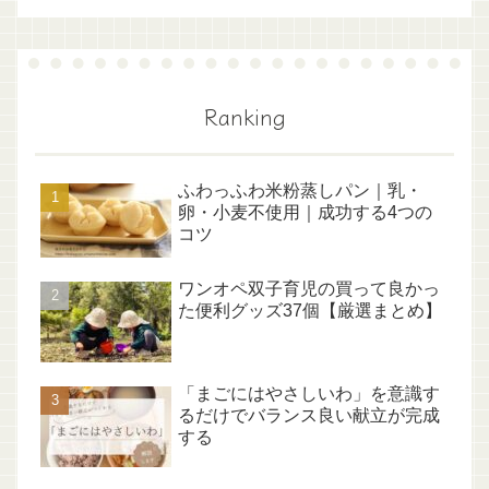
Ranking
ふわっふわ米粉蒸しパン｜乳・
卵・小麦不使用｜成功する4つの
コツ
ワンオペ双子育児の買って良かっ
た便利グッズ37個【厳選まとめ】
「まごにはやさしいわ」を意識す
るだけでバランス良い献立が完成
する