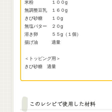
米粉 １００g
無調整豆乳 １６０g
きび砂糖 １０g
無塩バター ２０g
溶き卵 ５５g（１個）
揚げ油 適量
＜トッピング用＞
きび砂糖 適量
このレシピで使用した材料