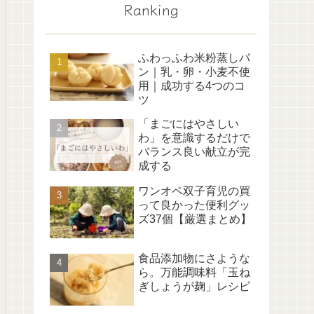
Ranking
ふわっふわ米粉蒸しパ
ン｜乳・卵・小麦不使
用｜成功する4つのコ
ツ
「まごにはやさしい
わ」を意識するだけで
バランス良い献立が完
成する
ワンオペ双子育児の買
って良かった便利グッ
ズ37個【厳選まとめ】
食品添加物にさような
ら。万能調味料「玉ね
ぎしょうが麹」レシピ