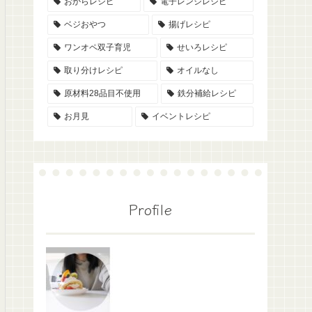
おからレシピ
電子レンジレシピ
ベジおやつ
揚げレシピ
ワンオペ双子育児
せいろレシピ
取り分けレシピ
オイルなし
原材料28品目不使用
鉄分補給レシピ
お月見
イベントレシピ
Profile