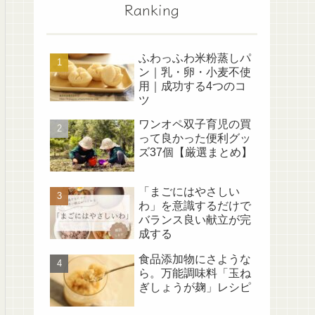
Ranking
ふわっふわ米粉蒸しパ
ン｜乳・卵・小麦不使
用｜成功する4つのコ
ツ
ワンオペ双子育児の買
って良かった便利グッ
ズ37個【厳選まとめ】
「まごにはやさしい
わ」を意識するだけで
バランス良い献立が完
成する
食品添加物にさような
ら。万能調味料「玉ね
ぎしょうが麹」レシピ