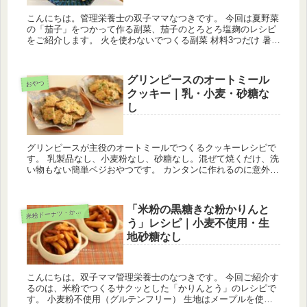
こんにちは。管理栄養士の双子ママなつきです。 今回は夏野菜
の「茄子」をつかって作る副菜、茄子のとろとろ塩麹のレシピ
をご紹介します。 火を使わないでつくる副菜 材料3つだけ 暑い
日にはガス火も暑いので、我が家では手軽に作れる副菜の出番
が増えが...
グリンピースのオートミール
おやつ
クッキー｜乳・小麦・砂糖な
し
グリンピースが主役のオートミールでつくるクッキーレシピで
す。 乳製品なし、小麦粉なし、砂糖なし。混ぜて焼くだけ、洗
い物もない簡単ベジおやつです。 カンタンに作れるのに意外と
栄養価が高いので、偏食さんにもおすすめです。
「米粉の黒糖きな粉かりんと
粉ドーナツ・かりんとう
米
う」レシピ｜小麦不使用・生
地砂糖なし
こんにちは。双子ママ管理栄養士のなつきです。 今回ご紹介す
るのは、米粉でつくるサクッとした「かりんとう」のレシピで
す。 小麦粉不使用（グルテンフリー） 生地はメープルを使