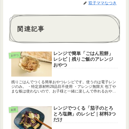
双子ママなつき
関連記事
レンジで簡単「ごはん煎餅」
おやつ
レシピ｜残りご飯のアレンジ
おやつ
残りごはんでつくる簡単おやつレシピです。使うのは電子レン
ジのみ。 ・特定原材料28品目不使用 ・アレンジ無限大 包丁や
まな板は使わないので、お子様と一緒に楽しんで作れるおやつ
です。我が家の双子もお気に入りで、毎回一緒に作っていま
す。 レンジ...
レンジでつくる「茄子のとろ
副菜
とろ塩麹」のレシピ｜材料3つ
だけ