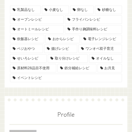
乳製品なし
小麦なし
卵なし
砂糖なし
オーブンレシピ
フライパンレシピ
オートミールレシピ
手作り麹調味料レシピ
炊飯器レシピ
おからレシピ
電子レンジレシピ
ベジおやつ
揚げレシピ
ワンオペ双子育児
せいろレシピ
取り分けレシピ
オイルなし
原材料28品目不使用
鉄分補給レシピ
お月見
イベントレシピ
Profile