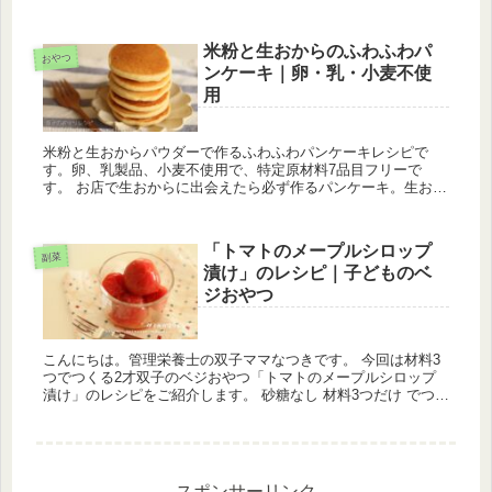
用、お砂糖なし で作ります。 米粉は小麦粉とは異なり、油の
吸水率が低い...
米粉と生おからのふわふわパ
おやつ
ンケーキ｜卵・乳・小麦不使
用
米粉と生おからパウダーで作るふわふわパンケーキレシピで
す。卵、乳製品、小麦不使用で、特定原材料7品目フリーで
す。 お店で生おからに出会えたら必ず作るパンケーキ。生おか
らには水分が多くて、美味しいけれど、独特のにおいがありま
すがこのレシピでは...
「トマトのメープルシロップ
副菜
漬け」のレシピ｜子どものベ
ジおやつ
こんにちは。管理栄養士の双子ママなつきです。 今回は材料3
つでつくる2才双子のベジおやつ「トマトのメープルシロップ
漬け」のレシピをご紹介します。 砂糖なし 材料3つだけ でつく
ります。 トマトはそのまま食べるのが1番美味しいと実は思っ
ている...
スポンサーリンク