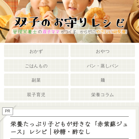
メニュー
検索
おかず
おやつ
ごはんもの
パン・蒸しパン
副菜
麺
双子育児
栄養コラム
PR
栄養たっぷり子どもが好きな「赤紫蘇ジュ
ース」レシピ｜砂糖・酢なし